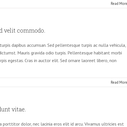
on
Read Mor
Donec
ac
aculis
orem,
d velit commodo.
it
enenatis
urpis dapibus accumsan. Sed pellentesque turpis ac nulla vehicula,
ellus.
dictumst. Mauris gravida odio turpis. Pellentesque habitant morbi
is egestas. Cras in auctor elit. Sed ornare laoreet libero, non
on
Read Mor
Vestibulum
t
neque
interdum
unt vitae.
euismod
elit
porttitor dolor, nec lacinia eros elit id arcu. Vivamus ultricies est
commodo.