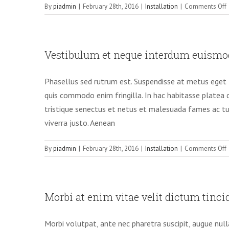
By
piadmin
|
February 28th, 2016
|
Installation
|
Comments Off
i
l
Vestibulum et neque interdum euismo
s
v
Phasellus sed rutrum est. Suspendisse at metus eget t
t
quis commodo enim fringilla. In hac habitasse platea 
tristique senectus et netus et malesuada fames ac turp
viverra justo. Aenean
By
piadmin
|
February 28th, 2016
|
Installation
|
Comments Off
e
Morbi at enim vitae velit dictum tincid
v
Morbi volutpat, ante nec pharetra suscipit, augue nulla 