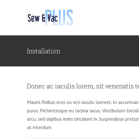
Skip
to
content
Installation
Donec ac iaculis lorem, sit venenatis te
Mauris finibus eros eu orci iaculis laoreet. In accumsan n
purus. Pellentesque eu lacinia lacus. Vestibulum tin
arcu, sed dapibus enim tincidunt in. Suspendisse preti
at interdum