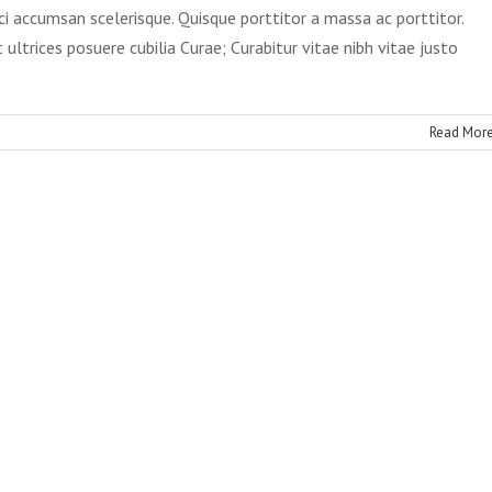
ci accumsan scelerisque. Quisque porttitor a massa ac porttitor.
 ultrices posuere cubilia Curae; Curabitur vitae nibh vitae justo
on
Read Mor
Morbi
t
enim
itae
elit
dictum
incidunt
itae.