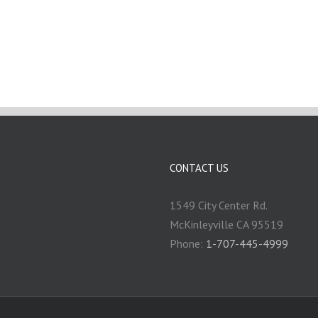
CONTACT US
1549 City Center Rd.
McKinleyville CA 95519
Phone:
1-707-445-4999