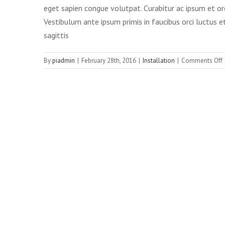
eget sapien congue volutpat. Curabitur ac ipsum et or
Vestibulum ante ipsum primis in faucibus orci luctus et
sagittis
By
piadmin
|
February 28th, 2016
|
Installation
|
Comments Off
a
v
v
t
v