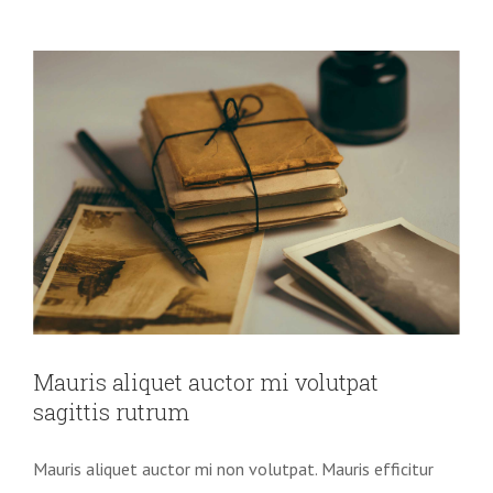
augue
orci,
non
condim
Mauris aliquet auctor mi volutpat
sagittis rutrum
Mauris aliquet auctor mi non volutpat. Mauris efficitur