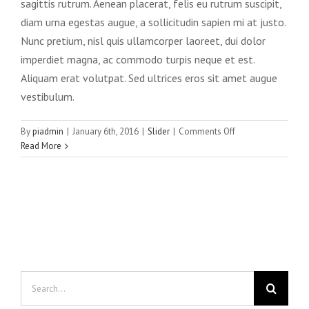
sagittis rutrum. Aenean placerat, felis eu rutrum suscipit,
diam urna egestas augue, a sollicitudin sapien mi at justo.
Nunc pretium, nisl quis ullamcorper laoreet, dui dolor
imperdiet magna, ac commodo turpis neque et est.
Aliquam erat volutpat. Sed ultrices eros sit amet augue
vestibulum.
on
By
piadmin
|
January 6th, 2016
|
Slider
|
Comments Off
Mauris
Read More
aliquet
auctor
mi
volutpat
sagittis
rutrum
Search
for: