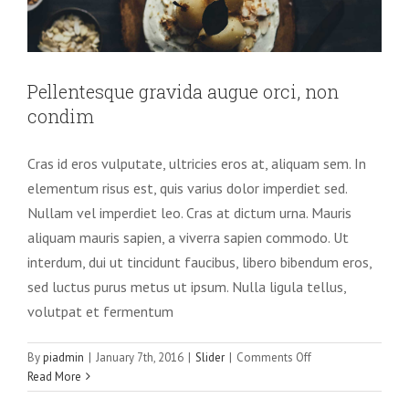
Pellentesque gravida augue orci, non
condim
Cras id eros vulputate, ultricies eros at, aliquam sem. In
elementum risus est, quis varius dolor imperdiet sed.
Nullam vel imperdiet leo. Cras at dictum urna. Mauris
aliquam mauris sapien, a viverra sapien commodo. Ut
interdum, dui ut tincidunt faucibus, libero bibendum eros,
sed luctus purus metus ut ipsum. Nulla ligula tellus,
volutpat et fermentum
Mauris aliquet auctor mi volutpat
sagittis rutrum
on
By
piadmin
|
January 7th, 2016
|
Slider
|
Comments Off
Pellentesque
Read More
Slider
gravida