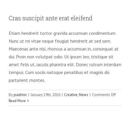
Cras suscipit ante erat eleifend
Cras suscipit ante erat eleifend
Creative
News
Etiam hendrerit tortor gravida accumsan condimentum.
Nunc ut mi vitae neque feugiat hendrerit at sed sem.
Maecenas ante nisi, rhoncus a accumsan in, consequat at
dui. Proin non volutpat odio. Ut ipsum leo, tristique sit
amet felis ut, iaculis pharetra elit. Donec rutrum interdum
tempus. Cum sociis natoque penatibus et magnis dis
parturient montes.
on
By
piadmin
|
January 19th, 2016
|
Creative
,
News
|
Comments Off
Cras
Read More
suscipit
ante
erat
Aenean consectetur tempor metus,
eleifend