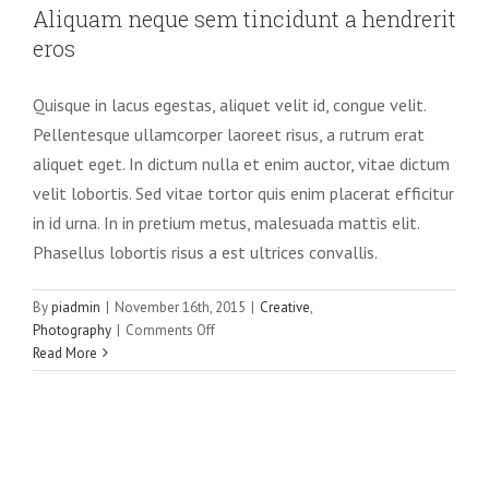
hendrerit eros
Aliquam neque sem tincidunt a hendrerit
Creative
Photography
eros
Quisque in lacus egestas, aliquet velit id, congue velit.
Pellentesque ullamcorper laoreet risus, a rutrum erat
aliquet eget. In dictum nulla et enim auctor, vitae dictum
velit lobortis. Sed vitae tortor quis enim placerat efficitur
in id urna. In in pretium metus, malesuada mattis elit.
Phasellus lobortis risus a est ultrices convallis.
By
piadmin
|
November 16th, 2015
|
Creative
,
on
Photography
|
Comments Off
Aliquam
Read More
neque
sem
tincidunt
a
hendrerit