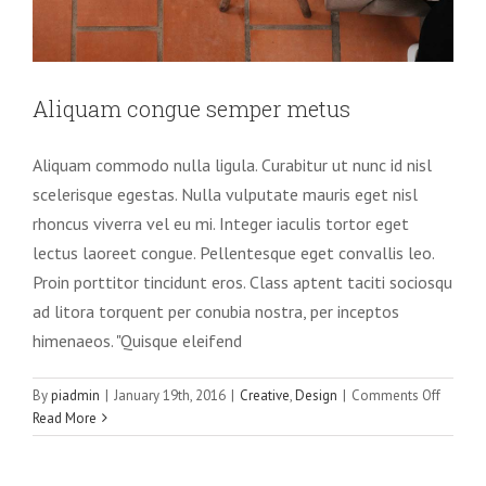
Aliquam congue semper metus
Aliquam commodo nulla ligula. Curabitur ut nunc id nisl
scelerisque egestas. Nulla vulputate mauris eget nisl
rhoncus viverra vel eu mi. Integer iaculis tortor eget
lectus laoreet congue. Pellentesque eget convallis leo.
Proin porttitor tincidunt eros. Class aptent taciti sociosqu
ad litora torquent per conubia nostra, per inceptos
himenaeos. "Quisque eleifend
on
By
piadmin
|
January 19th, 2016
|
Creative
,
Design
|
Comments Off
Aliqua
Read More
congue
semper
metus