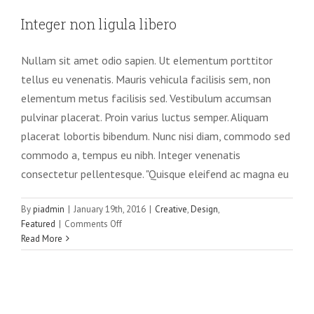
Integer non ligula libero
ut
Integer non ligula libero
Creative
Design
Featured
sapien
Nullam sit amet odio sapien. Ut elementum porttitor
tellus eu venenatis. Mauris vehicula facilisis sem, non
elementum metus facilisis sed. Vestibulum accumsan
pulvinar placerat. Proin varius luctus semper. Aliquam
placerat lobortis bibendum. Nunc nisi diam, commodo sed
commodo a, tempus eu nibh. Integer venenatis
consectetur pellentesque. "Quisque eleifend ac magna eu
By
piadmin
|
January 19th, 2016
|
Creative
,
Design
,
on
Featured
|
Comments Off
Integer
Read More
non
ligula
libero
Aliquam neque sem tincidunt a