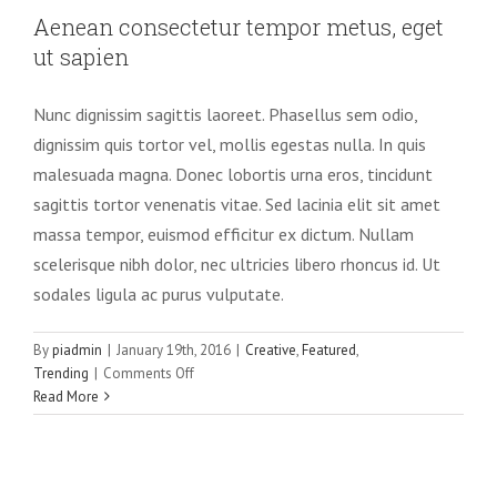
eget ut sapien
Aenean consectetur tempor metus, eget
Creative
Featured
Trending
ut sapien
Nunc dignissim sagittis laoreet. Phasellus sem odio,
dignissim quis tortor vel, mollis egestas nulla. In quis
malesuada magna. Donec lobortis urna eros, tincidunt
sagittis tortor venenatis vitae. Sed lacinia elit sit amet
massa tempor, euismod efficitur ex dictum. Nullam
scelerisque nibh dolor, nec ultricies libero rhoncus id. Ut
sodales ligula ac purus vulputate.
By
piadmin
|
January 19th, 2016
|
Creative
,
Featured
,
on
Trending
|
Comments Off
Aenean
Read More
consectetur
tempor
metus,
eget